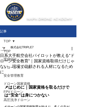
NAPA DRONE ACADEMY
記事
TOP
株式会社TRIPLE7
TOP
日系大手航空会社パイロットが教える“ド
実績紹介
ローン安全教育”｜国家資格取得だけじゃ
ない、現場で信頼される人材になるため
ドローンスクール
に
安全管理教育
ドローン国家資格
📌はじめに｜国家資格を取るだけで
FPVドローン
は“安全”は身につかない
高圧洗浄ドローン
ドローンの国家資格制度が始まり、多くの方が