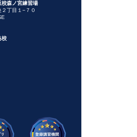
阪校森ノ宮練習場
央２丁目１−７０
E
島校