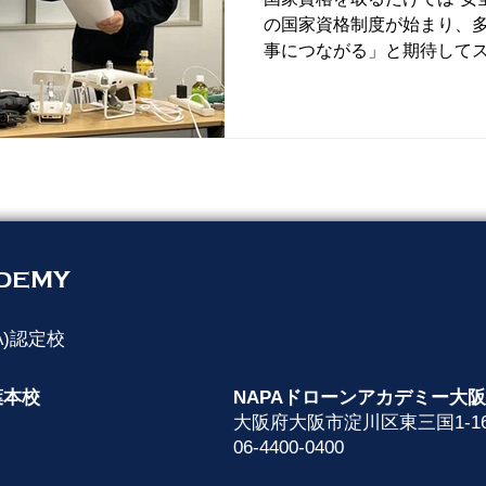
の国家資格制度が始まり、
事につながる」と期待して
す。
DEMY
A)認定校
 千葉本校
NAPAドローンアカデミー大
6 3F
大阪府大阪市淀川区東三国1-16-
06-4400-0400