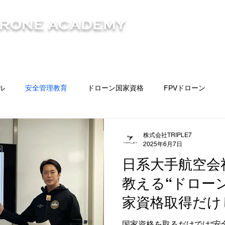
​お問い合
DRONE ACADEMY
特別なサポート
コース / 料金
インストラクター
校舎一覧
ル
安全管理教育
ドローン国家資格
FPVドローン
強会
株式会社TRIPLE7
2025年6月7日
日系大手航空会
教える“ドロー
家資格取得だけ
で信頼される人
国家資格を取るだけでは“安