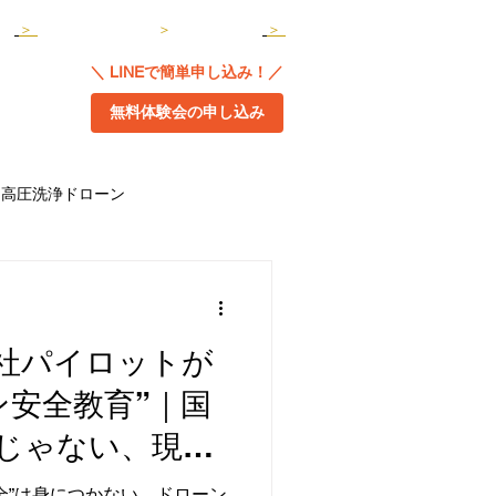
わせ
＞
よくある質問
＞
運営会社
＞
＼ LINEで簡単申し込み！／
コラム
無料体験会の申し込み
高圧洗浄ドローン
社パイロットが
ン安全教育”｜国
じゃない、現場
材になるために
全”は身につかない。ドローン